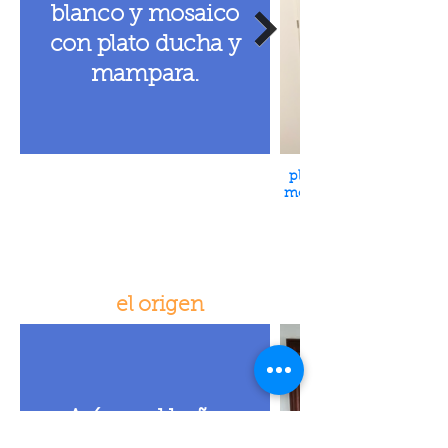
blanco y mosaico
con plato ducha y
mampara.
plato ducha blanco, par
mosaico y mampara neg
el origen
Así era el baño