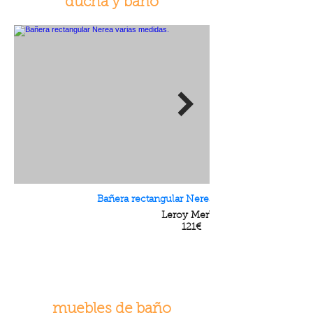
ducha y baño
Bañera rectangular Nerea varias medidas.
Leroy Merlin
121€
muebles de baño