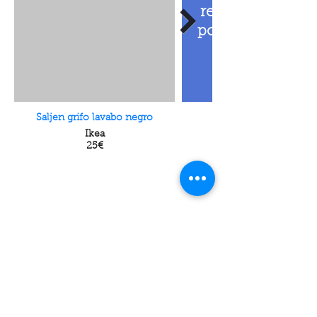
recomendacione
por calidad, dise
Saljen grifo lavabo negro
Ikea
25€
accesorios baño