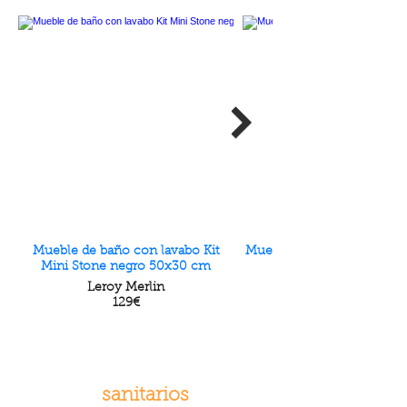
Mueble de baño con lavabo Kit
Mueble de lavabo Pine L x 
Mini Stone negro 50x30 cm
Leroy Merlin
129€
sanitarios