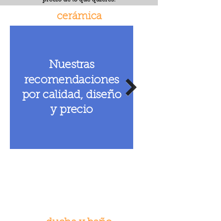
cerámica
Nuestras
recomendaciones
por calidad, diseño
y precio
Azulejo ARTENS Fr